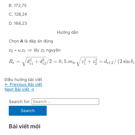
B. 172,75
C. 128,24
D. 168,23
Hướng dẫn
Chọn
A
là đáp án đúng
⇒
z
= u.z
lấy z
nguyên
2
1
2
−
−
−
−
−
−
−
−
−
−
−
−
−
√
√
2
2
2
2
=
+
/
2
=
0
,
5.
+
=
/
(
2
sin
R
d
d
m
z
z
d
δ
1
,
2
1
e
t
e
e
1
2
1
2
e
e
Điều hướng bài viết
←
Previous Bài viết
Next Bài viết
→
Search for:
Bài viết mới