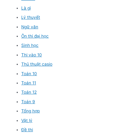
Là gì
Lý thuyết
Ngữ văn
Ôn thi đại học
Sinh học
Thi vào 10
Thủ thuật casio
Toán 10
Toán 11
Toán 12
Toán 9
Tổng hợp
Vật lý
Đề thi