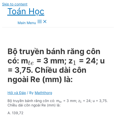
Skip to content
Toán Học
Main Menu
Bộ truyền bánh răng côn
có: m
= 3 mm; z
= 24; u
1
t
e
= 3,75. Chiều dài côn
ngoài Re (mm) là:
Hỏi và Đáp
/ By
Maththorg
Bộ truyền bánh răng côn có: m
= 3 mm; z
= 24; u = 3,75.
1
t
e
Chiều dài côn ngoài Re (mm) là:
A. 139,72