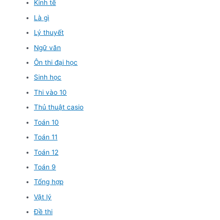
Kinh tế
Là gì
Lý thuyết
Ngữ văn
Ôn thi đại học
Sinh học
Thi vào 10
Thủ thuật casio
Toán 10
Toán 11
Toán 12
Toán 9
Tổng hợp
Vật lý
Đề thi