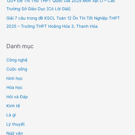
120+ Đề Thi Thử THPT Quốc Gia 2025 Môn Vật Lí – Các
:
Trường Sở Giáo Dục [Có Lời Giải]
Giải 7 câu trong đề KSCL Toán 12 Ôn Thi Tốt Nghiệp THPT
2025 – Trường THPT Hoằng Hóa 3, Thanh Hóa
Danh mục
Công nghệ
Cuộc sống
hình học
Hóa học
Hỏi và Đáp
Kinh tế
Là gì
Lý thuyết
Ngữ văn