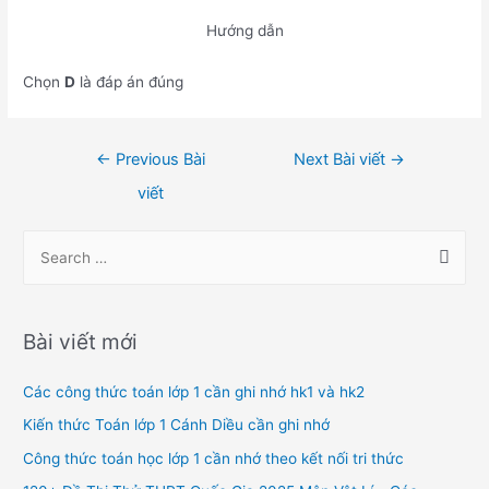
Hướng dẫn
Chọn
D
là đáp án đúng
Điều
←
Previous Bài
Next Bài viết
→
hướng
viết
bài
viết
S
e
a
r
Bài viết mới
c
h
Các công thức toán lớp 1 cần ghi nhớ hk1 và hk2
f
Kiến thức Toán lớp 1 Cánh Diều cần ghi nhớ
o
Công thức toán học lớp 1 cần nhớ theo kết nối tri thức
r