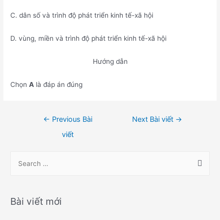
C. dân số và trình độ phát triển kinh tế-xã hội
D. vùng, miền và trình độ phát triển kinh tế-xã hội
Hướng dẫn
Chọn
A
là đáp án đúng
Điều
←
Previous Bài
Next Bài viết
→
hướng
viết
bài
viết
S
e
a
r
Bài viết mới
c