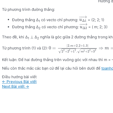
Hướng d
Từ phương trình đường thẳng:
−
−
→
Đường thẳng Δ
có vecto chỉ phương:
= (2; 2; 1)
u
Δ
1
1
−
−
→
Đường thẳng Δ
có vecto chỉ phương:
= ( m; 2; 3)
u
Δ
2
2
Theo đề, khi Δ
⊥ Δ
nghĩa là góc giữa 2 đường thẳng trong k
1
2
|
2.
+
2.2
+
1.3
|
m
0
=
⇒
Từ phương trình (1) và (2):
m
2
2
2
2
2
2
√
√
2
+
2
+
1
.
+
2
+
3
m
Kết luận: Để hai đường thẳng trên vuông góc với nhau thì m = 
Nếu còn thắc mắc các bạn cứ để lại câu hỏi bên dưới để
toanh
Điều hướng bài viết
←
Previous Bài viết
Next Bài viết
→