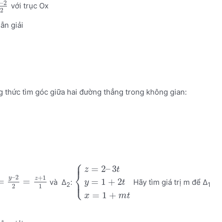
–
2
với trục Ox
2
ẫn giải
g thức tìm góc giữa hai đường thẳng trong không gian:
⎧
⎪
=
2
–
3
z
t
⎨
–
2
+
1
y
z
⎩
=
=
⎪
=
1
+
2
và Δ
:
Hãy tìm giá trị m để Δ
y
t
2
1
2
1
=
1
+
x
m
t