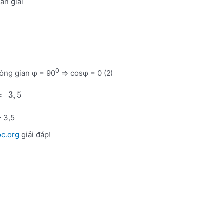
ẫn giải
0
hông gian φ = 90
=> cosφ = 0 (2)
=
–
3
,
5
– 3,5
oc.org
giải đáp!