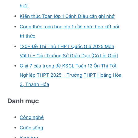
hk2
Kiến thức Toán lớp 1 Cánh Diều cần ghi nhớ
Công thức toán học lớp 1 cần nhớ theo kết nối
tri thức
120+ Đề Thi Thử THPT Quốc Gia 2025 Môn
Vật Lí – Các Trường Sở Giáo Dục [Có Lời Giải]
Giải 7 câu trong đề KSCL Toán 12 Ôn Thi Tốt
Nghiệp THPT 2025 – Trường THPT Hoằng Hóa
3, Thanh Hóa
Danh mục
Công nghệ
Cuộc sống