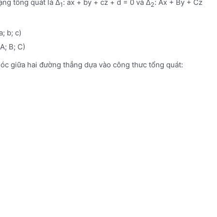
ạng tổng quát là Δ
: ax + by + cz + d = 0 và Δ
: Ax + By + Cz
1
2
a; b; c)
A; B; C)
góc giữa hai đường thẳng dựa vào công thưc tổng quát: