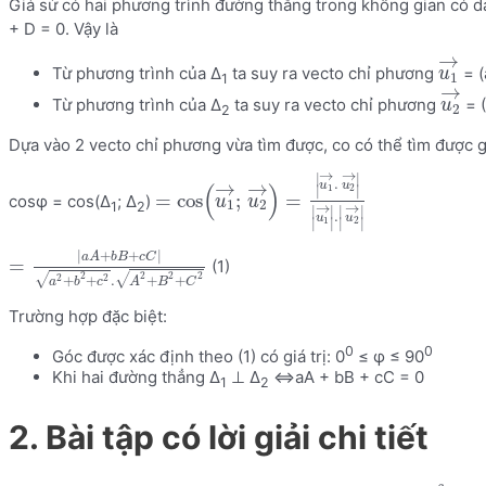
Giả sử có hai phương trình đường thẳng trong không gian có d
+ D = 0. Vậy là
→
Từ phương trình của Δ
ta suy ra vecto chỉ phương
= (
u
1
1
→
Từ phương trình của Δ
ta suy ra vecto chỉ phương
= (
u
2
2
Dựa vào 2 vecto chỉ phương vừa tìm được, co có thể tìm được 
→
→
∣
∣
.
→
→
u
u
(
)
1
2
∣
∣
=
cos
;
=
cosφ = cos(Δ
; Δ
)
u
u
1
2
1
2
→
→
∣
∣
∣
∣
.
u
u
1
2
∣
∣
∣
∣
|
+
+
|
a
A
b
B
c
C
=
(1)
2
2
2
2
√
√
2
2
+
+
.
+
+
a
b
c
A
B
C
Trường hợp đặc biệt:
0
0
Góc được xác định theo (1) có giá trị: 0
≤ φ ≤ 90
Khi hai đường thẳng Δ
⊥ Δ
<=>aA + bB + cC = 0
1
2
2. Bài tập có lời giải chi tiết