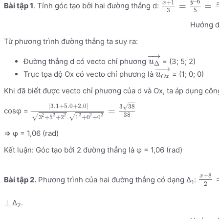
–
6
+
1
y
x
z
=
=
Bài tập 1
. Tính góc tạo bởi hai đường thẳng d:
3
5
Hướng d
Từ phương trình đường thẳng ta suy ra:
−
→
Đường thẳng d có vecto chỉ phương
= (3; 5; 2)
u
Δ
−
−
→
Trục tọa độ Ox có vecto chỉ phương là
= (1; 0; 0)
u
O
x
Khi đã biết được vecto chỉ phương của d và Ox, ta áp dụng côn
|
3.1
+
5.0
+
2.0
|
√
3
38
=
cosφ =
38
2
2
2
2
2
2
√
√
3
+
5
+
2
.
1
+
0
+
0
=> φ = 1,06 (rad)
Kết luận: Góc tạo bởi 2 đường thẳng là φ = 1,06 (rad)
+
8
x
Bài tập 2.
Phương trình của hai đường thẳng có dạng Δ
:
1
2
⊥ Δ
.
2