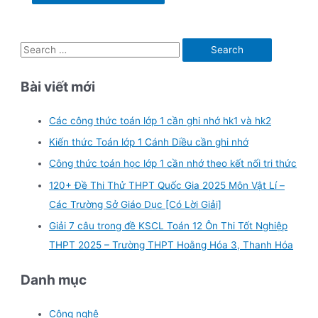
S
e
Bài viết mới
a
r
Các công thức toán lớp 1 cần ghi nhớ hk1 và hk2
c
Kiến thức Toán lớp 1 Cánh Diều cần ghi nhớ
h
f
Công thức toán học lớp 1 cần nhớ theo kết nối tri thức
o
120+ Đề Thi Thử THPT Quốc Gia 2025 Môn Vật Lí –
r
Các Trường Sở Giáo Dục [Có Lời Giải]
:
Giải 7 câu trong đề KSCL Toán 12 Ôn Thi Tốt Nghiệp
THPT 2025 – Trường THPT Hoằng Hóa 3, Thanh Hóa
Danh mục
Công nghệ