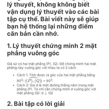
lý thuyết, không không biết
vận dụng lý thuyết vào các bài
tập cụ thể. Bài viết này sẽ giúp
bạn hệ thống lại những điểm
căn bản cần nhớ.
1. Lý thuyết chứng minh 2 mặt
phẳng vuông góc
Giả sử có hai mặt phẳng (P), (Q). Để chứng minh hai mặt
phẳng này vuông góc với nhau ta có 2 cách
Cách 1. Tính được ra góc của hai mặt phẳng bằng
ˆ
0
0
(
)
,
(
)
90
: (
) = 90
.
P
Q
Cách 2: Gọi d là một đường thẳng nằm trong mặt
phẳng (P). Ta chỉ cần chứng minh d vuông góc với
mặt phẳng (Q): d ⊥ (Q)
2. Bài tập có lời giải