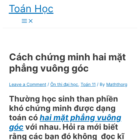
Skip
Toán Học
to
content
Main
Menu
Cách chứng minh hai mặt
phẳng vuông góc
Leave a Comment
/
Ôn thi đại học
,
Toán 11
/ By
Maththorg
Thường học sinh than phiền
khó chứng minh được dạng
toán có
hai mặt phẳng vuông
góc
với nhau. Hỏi ra mới biết
rằng các bạn đó không đọc kĩ