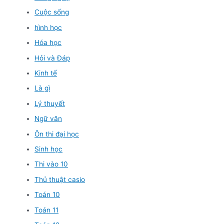
Cuộc sống
hình học
Hóa học
Hỏi và Đáp
Kinh tế
Là gì
Lý thuyết
Ngữ văn
Ôn thi đại học
Sinh học
Thi vào 10
Thủ thuật casio
Toán 10
Toán 11