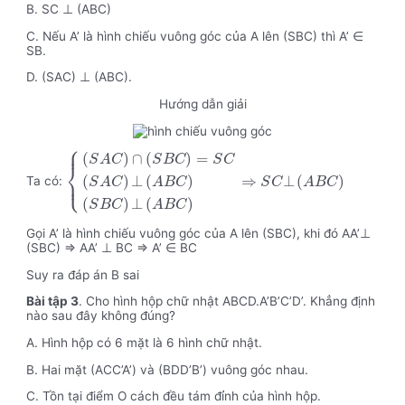
B. SC ⊥ (ABC)
C. Nếu A’ là hình chiếu vuông góc của A lên (SBC) thì A’ ∈
SB.
D. (SAC) ⊥ (ABC).
Hướng dẫn giải
⎧
⎪
(
)
∩
(
)
=
S
A
C
S
B
C
S
C
⎨
⇒
⊥
(
)
⎩
(
)
⊥
(
)
⎪
Ta có:
S
C
A
B
C
S
A
C
A
B
C
(
)
⊥
(
)
S
B
C
A
B
C
Gọi A’ là hình chiếu vuông góc của A lên (SBC), khi đó AA’⊥
(SBC) => AA’ ⊥ BC => A’ ∈ BC
Suy ra đáp án B sai
Bài tập 3
. Cho hình hộp chữ nhật ABCD.A’B’C’D’. Khẳng định
nào sau đây không đúng?
A. Hình hộp có 6 mặt là 6 hình chữ nhật.
B. Hai mặt (ACC’A’) và (BDD’B’) vuông góc nhau.
C. Tồn tại điểm O cách đều tám đỉnh của hình hộp.