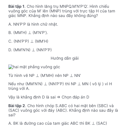
Bài tập 1
. Cho hình lăng trụ MNPQ.M’N’P’Q’. Hình chiếu
vuông góc của M’ lên (MNP) trùng với trực tập H của tam
giác MNP. Khẳng định nào sau đây không đúng?
A. NN’P’P là hình chữ nhật.
B. (MM’H) ⊥ (M’N’P’).
C. (NN’P’P) ⊥ (MM’H)
D. (MM’N’N) ⊥ (NN’P’P)
Hướng dẫn giải
Từ hình vẽ NP ⊥ (M’MH) nên NP ⊥ NN’
Nếu như (MM’N’N) ⊥ (NN’P’P) thì NP ⊥ MN ( vô lý ) vì H
trùng với A.
Vậy là khẳng định D là sai => Chọn đáp án D
Bài tập 2
. Cho hình chóp S.ABC có hai mặt bên (SBC) và
(SAC) vuông góc với đáy (ABC). Khẳng định nào sau đây là
sai?
A. BK là đường cao của tam giác ABC thì BK ⊥ (SAC)