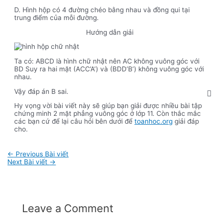
D. Hình hộp có 4 đường chéo bằng nhau và đồng qui tại
trung điểm của mỗi đường.
Hướng dẫn giải
Ta có: ABCD là hình chữ nhật nên AC không vuông góc với
BD Suy ra hai mặt (ACC’A’) và (BDD’B’) không vuông góc với
nhau.
Vậy đáp án B sai.
Hy vọng vời bài viết này sẽ giúp bạn giải được nhiều bài tập
chứng minh 2 mặt phẳng vuông góc ở lớp 11. Còn thắc mắc
các bạn cứ để lại câu hỏi bên dưới để
toanhoc.org
giải đáp
cho.
Điều
←
Previous Bài viết
hướng
Next Bài viết
→
bài
viết
Leave a Comment