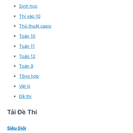
Sinh học
Thi vào 10
Thủ thuật casio
Toán 10
Toán 11
Toán 12
Toán 9
Tổng hợp
Vật lý
Đề thi
Tải Đề Thi
Siêu Giỏi