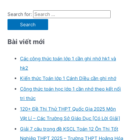
Search for:
Bài viết mới
Các công thức toán lớp 1 cần ghi nhớ hk1 và
hk2
Kiến thức Toán lớp 1 Cánh Diều cần ghi nhớ
Công thức toán học lớp 1 cần nhớ theo kết nối
tri thức
120+ Đề Thi Thử THPT Quốc Gia 2025 Môn
Vật Lí – Các Trường Sở Giáo Dục [Có Lời Giải]
Giải 7 câu trong đề KSCL Toán 12 Ôn Thi Tốt
Nghiệp THPT 2025 – Trường THPT Hoằng Hóa