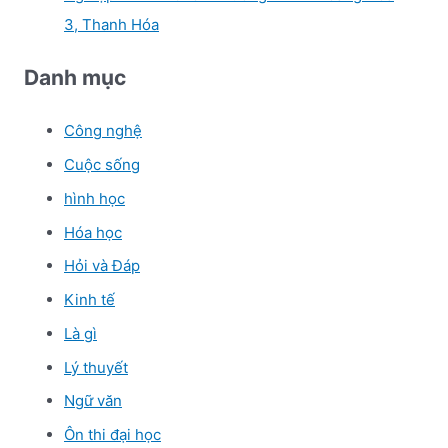
3, Thanh Hóa
Danh mục
Công nghệ
Cuộc sống
hình học
Hóa học
Hỏi và Đáp
Kinh tế
Là gì
Lý thuyết
Ngữ văn
Ôn thi đại học