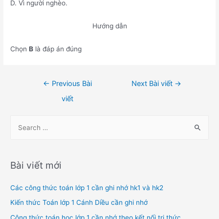
D. Vì người nghèo.
Hướng dẫn
Chọn
B
là đáp án đúng
Điều
←
Previous Bài
Next Bài viết
→
hướng
viết
bài
viết
S
e
a
r
Bài viết mới
c
h
Các công thức toán lớp 1 cần ghi nhớ hk1 và hk2
f
Kiến thức Toán lớp 1 Cánh Diều cần ghi nhớ
o
Công thức toán học lớp 1 cần nhớ theo kết nối tri thức