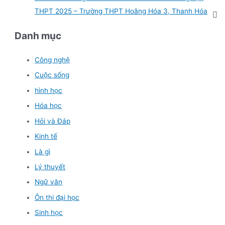
THPT 2025 – Trường THPT Hoằng Hóa 3, Thanh Hóa
Danh mục
Công nghệ
Cuộc sống
hình học
Hóa học
Hỏi và Đáp
Kinh tế
Là gì
Lý thuyết
Ngữ văn
Ôn thi đại học
Sinh học