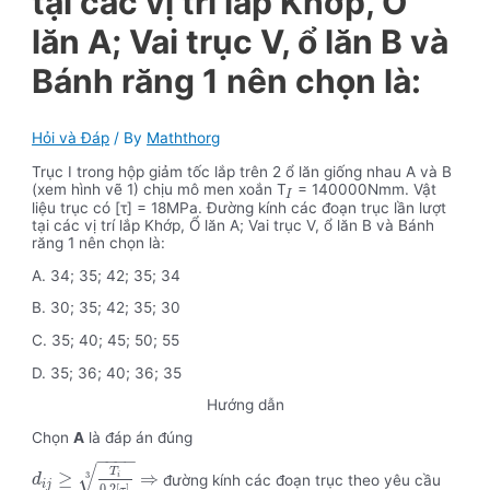
tại các vị trí lắp Khớp, Ổ
lăn A; Vai trục V, ổ lăn B và
Bánh răng 1 nên chọn là:
Hỏi và Đáp
/ By
Maththorg
Trục I trong hộp giảm tốc lắp trên 2 ổ lăn giống nhau A và B
(xem hình vẽ 1) chịu mô men xoắn T
= 140000Nmm. Vật
I
liệu trục có [τ] = 18MPa. Đường kính các đoạn trục lần lượt
tại các vị trí lắp Khớp, Ổ lăn A; Vai trục V, ổ lăn B và Bánh
răng 1 nên chọn là:
A. 34; 35; 42; 35; 34
B. 30; 35; 42; 35; 30
C. 35; 40; 45; 50; 55
D. 35; 36; 40; 36; 35
Hướng dẫn
Chọn
A
là đáp án đúng
−
−
−
−
√
T
≥
⇒
3
i
đường kính các đoạn trục theo yêu cầu
d
i
j
0
,
2
[
]