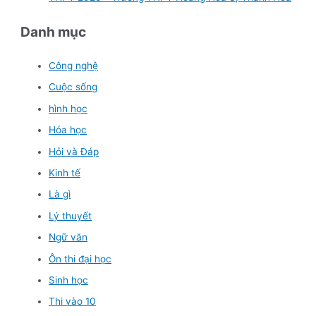
Danh mục
Công nghệ
Cuộc sống
hình học
Hóa học
Hỏi và Đáp
Kinh tế
Là gì
Lý thuyết
Ngữ văn
Ôn thi đại học
Sinh học
Thi vào 10