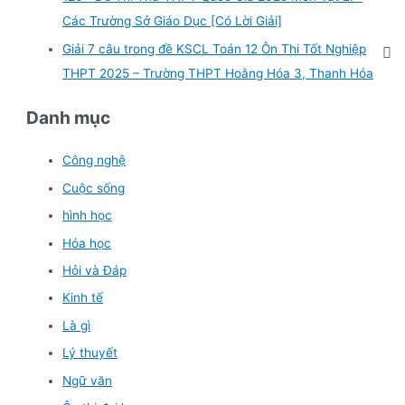
Các Trường Sở Giáo Dục [Có Lời Giải]
Giải 7 câu trong đề KSCL Toán 12 Ôn Thi Tốt Nghiệp
THPT 2025 – Trường THPT Hoằng Hóa 3, Thanh Hóa
Danh mục
Công nghệ
Cuộc sống
hình học
Hóa học
Hỏi và Đáp
Kinh tế
Là gì
Lý thuyết
Ngữ văn