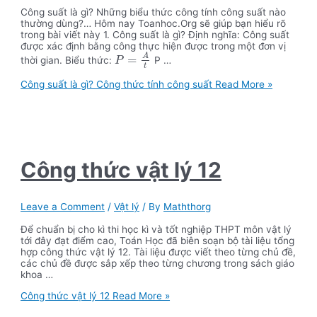
Công suất là gì? Những biểu thức công tính công suất nào
thường dùng?… Hôm nay Toanhoc.Org sẽ giúp bạn hiểu rõ
trong bài viết này 1. Công suất là gì? Định nghĩa: Công suất
được xác định bằng công thực hiện được trong một đơn vị
A
=
thời gian. Biểu thức:
P …
P
t
Công suất là gì? Công thức tính công suất
Read More »
Công thức vật lý 12
Leave a Comment
/
Vật lý
/ By
Maththorg
Để chuẩn bị cho kì thi học kì và tốt nghiệp THPT môn vật lý
tới đây đạt điểm cao, Toán Học đã biên soạn bộ tài liệu tổng
hợp công thức vật lý 12. Tài liệu được viết theo từng chủ đề,
các chủ đề được sắp xếp theo từng chương trong sách giáo
khoa …
Công thức vật lý 12
Read More »