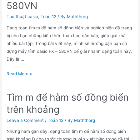
580VN
Thủ thuật casio
,
Toán 12
/ By
Maththorg
Dạng toán tìm m để hàm số đồng biến và nghịch biến đã trang
bị cho bạn những kiến thức toán học căn bản, giúp giải khá
nhiều bài tập. Trong bài viết này, mình sẽ hướng dận bạn sử
dựng máy tính casio FX – 580VN để giải nhanh dạng toán này.
Đây là …
Tìm
Read More »
đồng
biến
Tìm m để hàm số đồng biến
nghịch
biến
trên khoảng
bằng
máy
Leave a Comment
/
Toán 12
/ By
Maththorg
tính
Những năm gần đây, dạng toán tìm m để hàm số đồng biến
casio
trên khoảng D cho trước thường xuyên xuất hiện trong đề thi