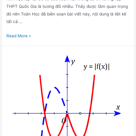
THPT Quốc Gia là tương đối nhiều. Thấy được tầm quan trọng
đó nên Toán Học đã biên soạn bài viết này, nội dung là liệt kê
tất cả …
Các
Read More »
dạng
bài
phương
trình
mặt
cầu
thường
gặp
trong
đề
thi