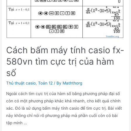
để
viết
phương
trình
đường
thẳng
Cách bấm máy tính casio fx-
đi
qua
580vn tìm cực trị của hàm
2
điểm
số
cực
Thủ thuật casio
,
Toán 12
/ By
Maththorg
trị
của
Ngoài cách tìm cực trị của hàm số bằng phương pháp đại số
đồ
còn có một phương pháp khác khá nhanh, cho kết quả chính
thị
xác. Đó là sử dụng bấm máy tính casio để tìm cực trị. Bài viết
hàm
này không chỉ nói rõ phương pháp mà phần cuối còn có bài
số
tập minh …
bậc