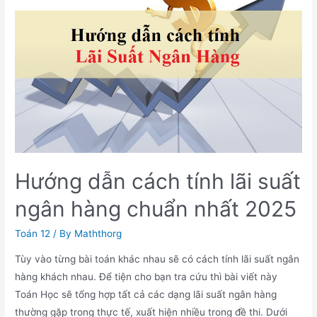
đề
thi
thử
toán
TN
THPT
2025
–
Cụm
trường
Hướng dẫn cách tính lãi suất
THPT
Hải
ngân hàng chuẩn nhất 2025
Dương
Toán 12
/ By
Maththorg
Tùy vào từng bài toán khác nhau sẽ có cách tính lãi suất ngân
hàng khách nhau. Để tiện cho bạn tra cứu thì bài viết này
Toán Học sẽ tổng hợp tất cả các dạng lãi suất ngân hàng
thường gặp trong thực tế, xuất hiện nhiều trong đề thi. Dưới