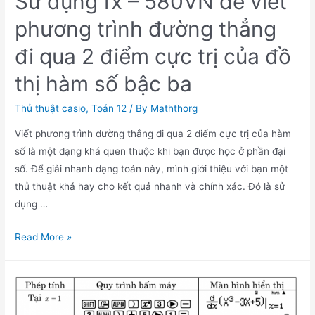
Sử dụng fx – 580VN để viết
phương trình đường thẳng
đi qua 2 điểm cực trị của đồ
thị hàm số bậc ba
Thủ thuật casio
,
Toán 12
/ By
Maththorg
Viết phương trình đường thẳng đi qua 2 điểm cực trị của hàm
số là một dạng khá quen thuộc khi bạn được học ở phần đại
số. Để giải nhanh dạng toán này, mình giới thiệu với bạn một
thủ thuật khá hay cho kết quả nhanh và chính xác. Đó là sử
dụng …
Sử
Read More »
dụng
fx
–
580VN