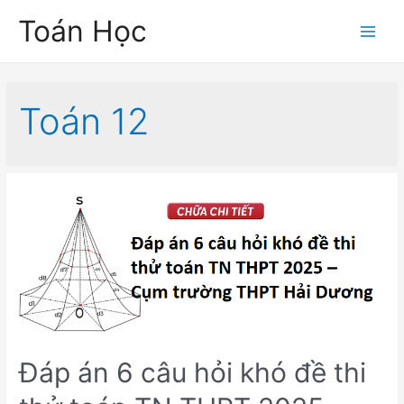
Skip
Toán Học
to
Main
content
Men
Toán 12
Đáp án 6 câu hỏi khó đề thi