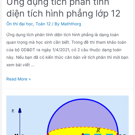
Ứng dụng tích phân tính
diện tích hình phẳng lớp 12
Ôn thi đại học
,
Toán 12
/ By
Maththorg
Ứng dụng tích phân tính diện tích hình phẳng là dạng toán
quan trọng mà học sinh cần biết. Trong đề thi tham khảo toán
của bộ GD&ĐT ra ngày 1/4/2021, có 2 câu thuộc dạng toán
này. Nếu bạn đã có kiến thức căn bản về tích phân thì mời bạn
xem bài viết …
Ứng
Read More »
dụng
tích
phân
tính
diện
tích
hình