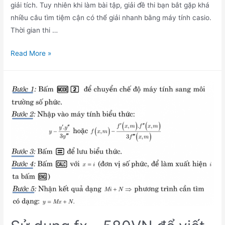
giải tích. Tuy nhiên khi làm bài tập, giải đề thi bạn bắt gặp khá
nhiều câu tìm tiệm cận có thể giải nhanh bằng máy tính casio.
Thời gian thi …
Cách
Read More »
tìm
số
đường
tiệm
cận
bằng
máy
tính
casio
FX-
580Vn