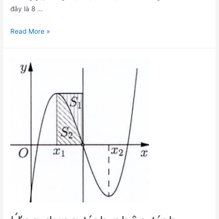
đây là 8 …
Hướng
Read More »
dẫn
cách
tính
lãi
suất
ngân
hàng
chuẩn
nhất
2025