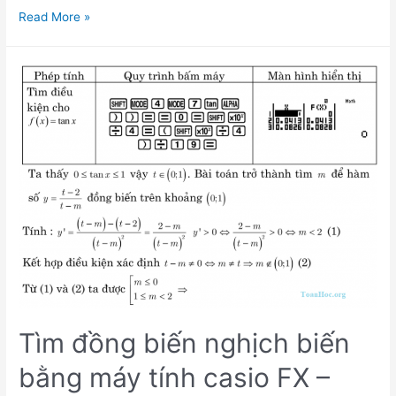
ba
Cách
Read More »
bấm
máy
tính
casio
fx-
580vn
tìm
cực
trị
của
hàm
số
Tìm đồng biến nghịch biến
bằng máy tính casio FX –