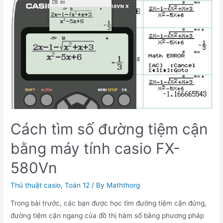
đồ
thị
hàm
số
Cách tìm số đường tiệm cận
bằng máy tính casio FX-
580Vn
Thủ thuật casio
,
Toán 12
/ By
Maththorg
Trong bài trước, các bạn được học tìm đường tiệm cận đứng,
đường tiệm cận ngang của đồ thị hàm số bằng phương pháp