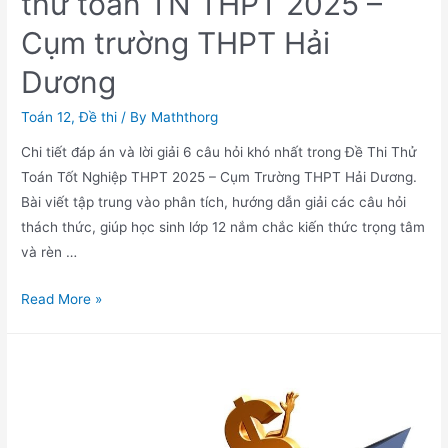
thử toán TN THPT 2025 –
Cụm trường THPT Hải
Dương
Toán 12
,
Đề thi
/ By
Maththorg
Chi tiết đáp án và lời giải 6 câu hỏi khó nhất trong Đề Thi Thử
Toán Tốt Nghiệp THPT 2025 – Cụm Trường THPT Hải Dương.
Bài viết tập trung vào phân tích, hướng dẫn giải các câu hỏi
thách thức, giúp học sinh lớp 12 nắm chắc kiến thức trọng tâm
và rèn …
Đáp
Read More »
án
6
câu
hỏi
khó