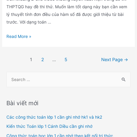
FX
THPTQG hay đề thi thử. Muốn làm tốt dạng này bạn cần xem
–
lý thuyết tính đơn điều của hàm số đã được giới thiệu từ bài
580VN
trước. Với dạng toán …
Tìm
Read More »
m
để
Phân
hàm
1
2
…
5
Next Page
→
trang
số
bài
đồng
S
viết
biến
e
trên
a
khoảng
r
Bài viết mới
c
h
Các công thức toán lớp 1 cần ghi nhớ hk1 và hk2
f
Kiến thức Toán lớp 1 Cánh Diều cần ghi nhớ
o
Công thức toán học lớp 1 cần nhớ theo kết nối tri thức