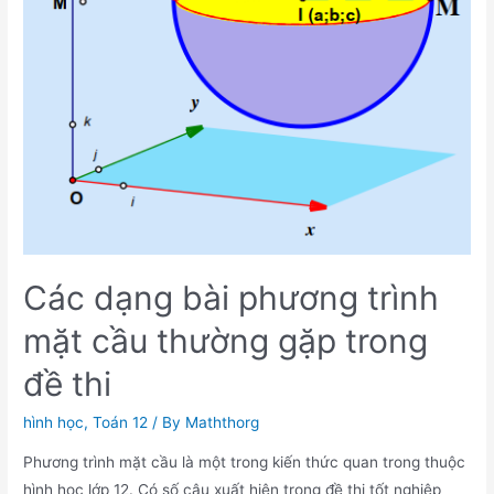
phẳng
lớp
12
Các dạng bài phương trình
mặt cầu thường gặp trong
đề thi
hình học
,
Toán 12
/ By
Maththorg
Phương trình mặt cầu là một trong kiến thức quan trong thuộc
hình học lớp 12. Có số câu xuất hiện trong đề thi tốt nghiệp