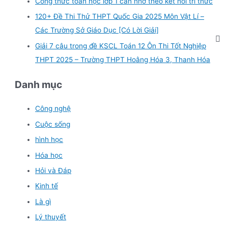
Công thức toán học lớp 1 cần nhớ theo kết nối tri thức
120+ Đề Thi Thử THPT Quốc Gia 2025 Môn Vật Lí –
Các Trường Sở Giáo Dục [Có Lời Giải]
Giải 7 câu trong đề KSCL Toán 12 Ôn Thi Tốt Nghiệp
THPT 2025 – Trường THPT Hoằng Hóa 3, Thanh Hóa
Danh mục
Công nghệ
Cuộc sống
hình học
Hóa học
Hỏi và Đáp
Kinh tế
Là gì
Lý thuyết