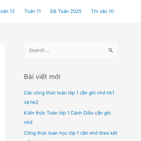
oán 12
Toán 11
Đề Toán 2025
Thi vào 10
S
e
a
r
Bài viết mới
c
Các công thức toán lớp 1 cần ghi nhớ hk1
h
và hk2
f
o
Kiến thức Toán lớp 1 Cánh Diều cần ghi
r
nhớ
:
Công thức toán học lớp 1 cần nhớ theo kết