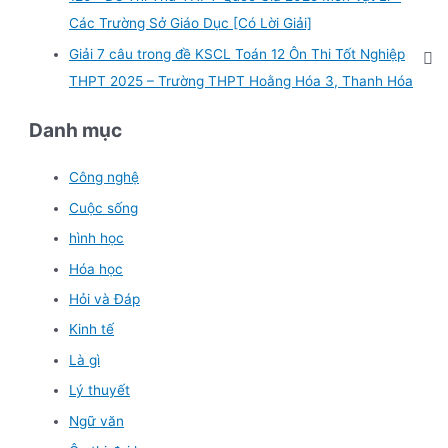
Các Trường Sở Giáo Dục [Có Lời Giải]
Giải 7 câu trong đề KSCL Toán 12 Ôn Thi Tốt Nghiệp
THPT 2025 – Trường THPT Hoằng Hóa 3, Thanh Hóa
Danh mục
Công nghệ
Cuộc sống
hình học
Hóa học
Hỏi và Đáp
Kinh tế
Là gì
Lý thuyết
Ngữ văn