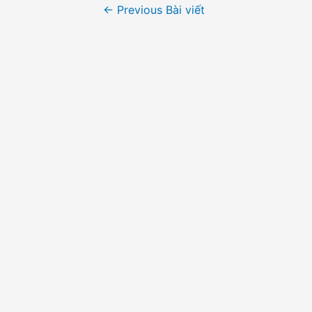
Điều
←
Previous Bài viết
hướng
bài
viết