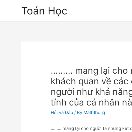
Skip
Toán Học
to
content
……… mang lại cho n
khách quan về các 
người như khả năng
tính của cá nhân nà
Hỏi và Đáp
/ By
Maththorg
……… mang lại cho người ta những kết q