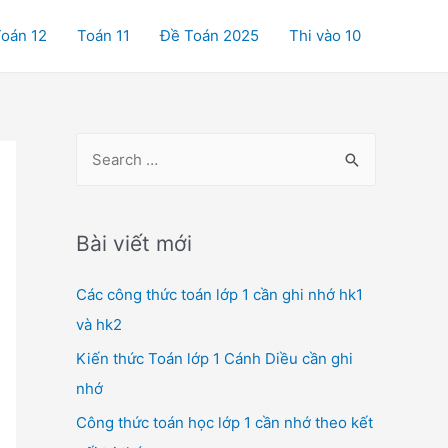
oán 12
Toán 11
Đề Toán 2025
Thi vào 10
S
e
a
r
Bài viết mới
c
Các công thức toán lớp 1 cần ghi nhớ hk1
h
và hk2
f
o
Kiến thức Toán lớp 1 Cánh Diều cần ghi
r
nhớ
:
Công thức toán học lớp 1 cần nhớ theo kết