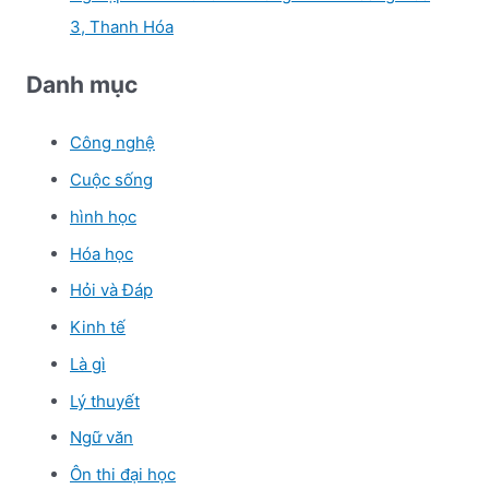
3, Thanh Hóa
Danh mục
Công nghệ
Cuộc sống
hình học
Hóa học
Hỏi và Đáp
Kinh tế
Là gì
Lý thuyết
Ngữ văn
Ôn thi đại học