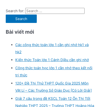
Search for:
Bài viết mới
Các công thức toán lớp 1 cần ghi nhớ hk1 và
hk2
Kiến thức Toán lớp 1 Cánh Diều cần ghi nhớ
Công thức toán học lớp 1 cần nhớ theo kết nối
tri thức
120+ Đề Thi Thử THPT Quốc Gia 2025 Môn
Vật Lí – Các Trường Sở Giáo Dục [Có Lời Giải]
Giải 7 câu trong đề KSCL Toán 12 Ôn Thi Tốt
Nghiệp THPT 2025 – Trường THPT Hoằng Hóa