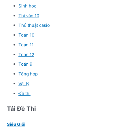
Sinh học
Thi vào 10
Thủ thuật casio
Toán 10
Toán 11
Toán 12
Toán 9
Tổng hợp
Vật lý
Đề thi
Tải Đề Thi
Siêu Giỏi