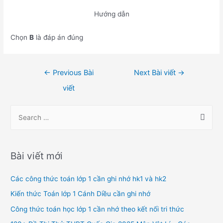
Hướng dẫn
Chọn
B
là đáp án đúng
Điều
←
Previous Bài
Next Bài viết
→
hướng
viết
bài
viết
S
e
a
r
Bài viết mới
c
h
Các công thức toán lớp 1 cần ghi nhớ hk1 và hk2
f
Kiến thức Toán lớp 1 Cánh Diều cần ghi nhớ
o
Công thức toán học lớp 1 cần nhớ theo kết nối tri thức
r