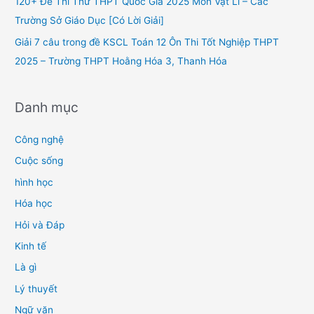
120+ Đề Thi Thử THPT Quốc Gia 2025 Môn Vật Lí – Các
:
Trường Sở Giáo Dục [Có Lời Giải]
Giải 7 câu trong đề KSCL Toán 12 Ôn Thi Tốt Nghiệp THPT
2025 – Trường THPT Hoằng Hóa 3, Thanh Hóa
Danh mục
Công nghệ
Cuộc sống
hình học
Hóa học
Hỏi và Đáp
Kinh tế
Là gì
Lý thuyết
Ngữ văn