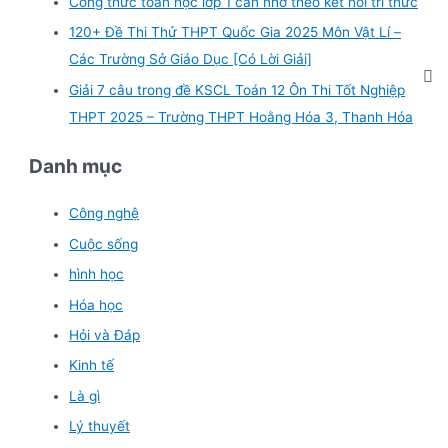
Công thức toán học lớp 1 cần nhớ theo kết nối tri thức
120+ Đề Thi Thử THPT Quốc Gia 2025 Môn Vật Lí –
Các Trường Sở Giáo Dục [Có Lời Giải]
Giải 7 câu trong đề KSCL Toán 12 Ôn Thi Tốt Nghiệp
THPT 2025 – Trường THPT Hoằng Hóa 3, Thanh Hóa
Danh mục
Công nghệ
Cuộc sống
hình học
Hóa học
Hỏi và Đáp
Kinh tế
Là gì
Lý thuyết