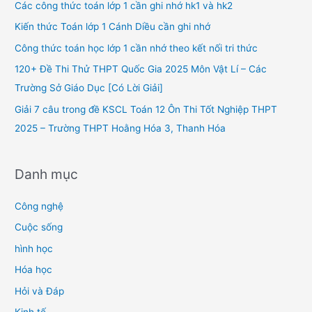
h
Các công thức toán lớp 1 cần ghi nhớ hk1 và hk2
f
Kiến thức Toán lớp 1 Cánh Diều cần ghi nhớ
o
Công thức toán học lớp 1 cần nhớ theo kết nối tri thức
r
120+ Đề Thi Thử THPT Quốc Gia 2025 Môn Vật Lí – Các
:
Trường Sở Giáo Dục [Có Lời Giải]
Giải 7 câu trong đề KSCL Toán 12 Ôn Thi Tốt Nghiệp THPT
2025 – Trường THPT Hoằng Hóa 3, Thanh Hóa
Danh mục
Công nghệ
Cuộc sống
hình học
Hóa học
Hỏi và Đáp