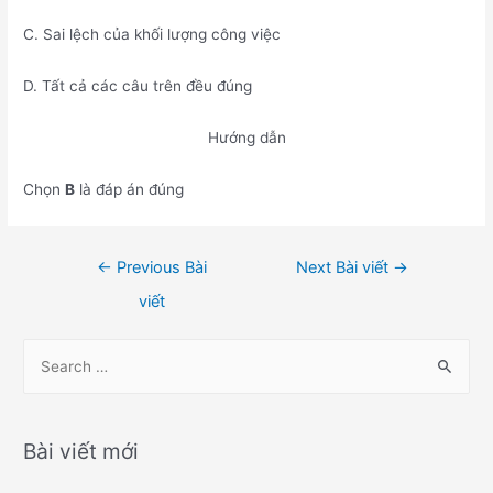
C. Sai lệch của khối lượng công việc
D. Tất cả các câu trên đều đúng
Hướng dẫn
Chọn
B
là đáp án đúng
Điều
←
Previous Bài
Next Bài viết
→
hướng
viết
bài
viết
S
e
a
r
Bài viết mới
c