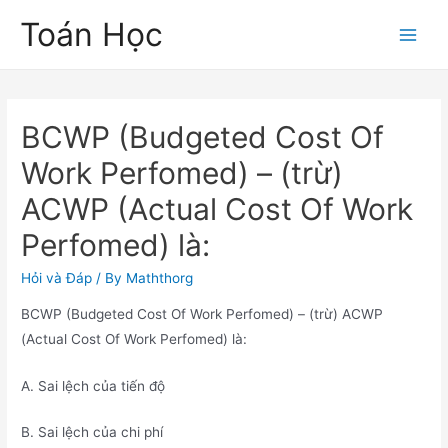
Skip
Toán Học
to
Main
content
Men
BCWP (Budgeted Cost Of
Work Perfomed) – (trừ)
ACWP (Actual Cost Of Work
Perfomed) là:
Hỏi và Đáp
/ By
Maththorg
BCWP (Budgeted Cost Of Work Perfomed) – (trừ) ACWP
(Actual Cost Of Work Perfomed) là:
A. Sai lệch của tiến độ
B. Sai lệch của chi phí