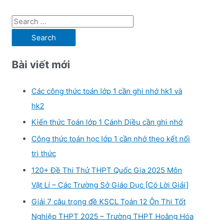
S
e
a
Bài viết mới
r
c
Các công thức toán lớp 1 cần ghi nhớ hk1 và
h
hk2
f
Kiến thức Toán lớp 1 Cánh Diều cần ghi nhớ
o
r
Công thức toán học lớp 1 cần nhớ theo kết nối
:
tri thức
120+ Đề Thi Thử THPT Quốc Gia 2025 Môn
Vật Lí – Các Trường Sở Giáo Dục [Có Lời Giải]
Giải 7 câu trong đề KSCL Toán 12 Ôn Thi Tốt
Nghiệp THPT 2025 – Trường THPT Hoằng Hóa