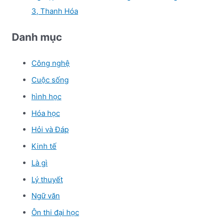
3, Thanh Hóa
Danh mục
Công nghệ
Cuộc sống
hình học
Hóa học
Hỏi và Đáp
Kinh tế
Là gì
Lý thuyết
Ngữ văn
Ôn thi đại học