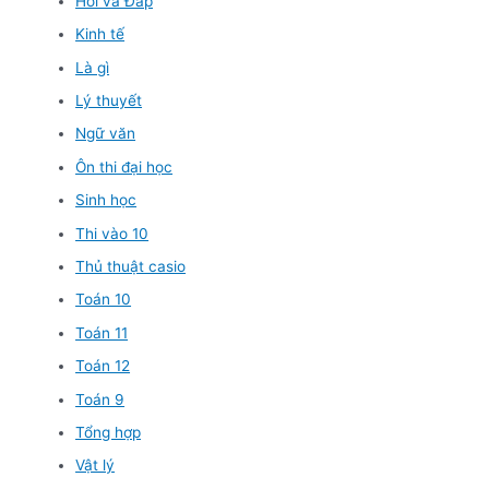
Hỏi và Đáp
Kinh tế
Là gì
Lý thuyết
Ngữ văn
Ôn thi đại học
Sinh học
Thi vào 10
Thủ thuật casio
Toán 10
Toán 11
Toán 12
Toán 9
Tổng hợp
Vật lý