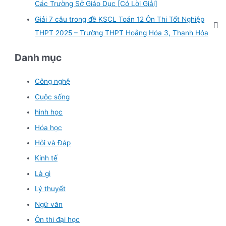
Các Trường Sở Giáo Dục [Có Lời Giải]
Giải 7 câu trong đề KSCL Toán 12 Ôn Thi Tốt Nghiệp
THPT 2025 – Trường THPT Hoằng Hóa 3, Thanh Hóa
Danh mục
Công nghệ
Cuộc sống
hình học
Hóa học
Hỏi và Đáp
Kinh tế
Là gì
Lý thuyết
Ngữ văn
Ôn thi đại học