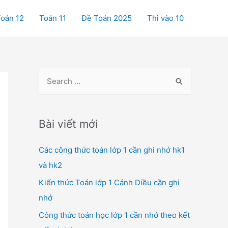
oán 12
Toán 11
Đề Toán 2025
Thi vào 10
S
e
a
r
Bài viết mới
c
Các công thức toán lớp 1 cần ghi nhớ hk1
h
và hk2
f
o
Kiến thức Toán lớp 1 Cánh Diều cần ghi
r
nhớ
:
Công thức toán học lớp 1 cần nhớ theo kết