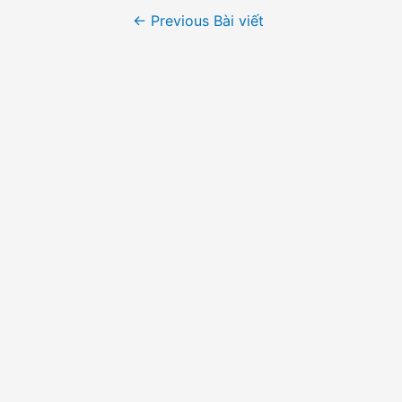
Điều
←
Previous Bài viết
hướng
bài
viết