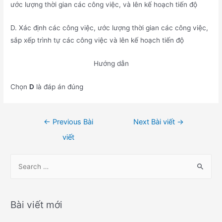
ước lượng thời gian các công việc, và lên kế hoạch tiến độ
D. Xác định các công việc, ước lượng thời gian các công việc,
sắp xếp trình tự các công việc và lên kế hoạch tiến độ
Hướng dẫn
Chọn
D
là đáp án đúng
Điều
←
Previous Bài
Next Bài viết
→
hướng
viết
bài
viết
S
e
a
r
Bài viết mới
c