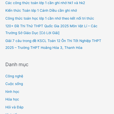
h
Các công thức toán lớp 1 cần ghi nhớ hk1 và hk2
f
Kiến thức Toán lớp 1 Cánh Diều cần ghi nhớ
o
Công thức toán học lớp 1 cần nhớ theo kết nối tri thức
r
120+ Đề Thi Thử THPT Quốc Gia 2025 Môn Vật Lí – Các
:
Trường Sở Giáo Dục [Có Lời Giải]
Giải 7 câu trong đề KSCL Toán 12 Ôn Thi Tốt Nghiệp THPT
2025 – Trường THPT Hoằng Hóa 3, Thanh Hóa
Danh mục
Công nghệ
Cuộc sống
hình học
Hóa học
Hỏi và Đáp