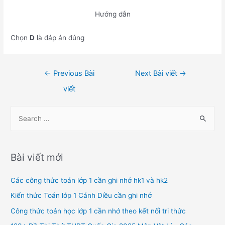
Hướng dẫn
Chọn
D
là đáp án đúng
Điều
←
Previous Bài
Next Bài viết
→
hướng
viết
bài
viết
S
e
a
r
Bài viết mới
c
h
Các công thức toán lớp 1 cần ghi nhớ hk1 và hk2
f
Kiến thức Toán lớp 1 Cánh Diều cần ghi nhớ
o
Công thức toán học lớp 1 cần nhớ theo kết nối tri thức
r