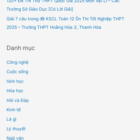
120+ Đề Thi Thử THPT Quốc Gia 2025 Môn Vật Lí – Các
:
Trường Sở Giáo Dục [Có Lời Giải]
Giải 7 câu trong đề KSCL Toán 12 Ôn Thi Tốt Nghiệp THPT
2025 – Trường THPT Hoằng Hóa 3, Thanh Hóa
Danh mục
Công nghệ
Cuộc sống
hình học
Hóa học
Hỏi và Đáp
Kinh tế
Là gì
Lý thuyết
Ngữ văn