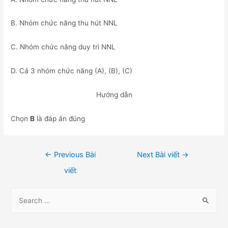
B. Nhóm chức năng thu hút NNL
C. Nhóm chức năng duy trì NNL
D. Cả 3 nhóm chức năng (A), (B), (C)
Hướng dẫn
Chọn
B
là đáp án đúng
Điều
←
Previous Bài
Next Bài viết
→
hướng
viết
bài
viết
S
e
a