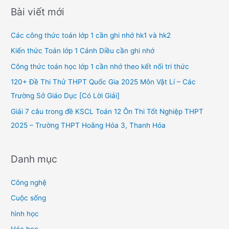
r
Bài viết mới
c
h
Các công thức toán lớp 1 cần ghi nhớ hk1 và hk2
f
Kiến thức Toán lớp 1 Cánh Diều cần ghi nhớ
o
Công thức toán học lớp 1 cần nhớ theo kết nối tri thức
r
120+ Đề Thi Thử THPT Quốc Gia 2025 Môn Vật Lí – Các
:
Trường Sở Giáo Dục [Có Lời Giải]
Giải 7 câu trong đề KSCL Toán 12 Ôn Thi Tốt Nghiệp THPT
2025 – Trường THPT Hoằng Hóa 3, Thanh Hóa
Danh mục
Công nghệ
Cuộc sống
hình học