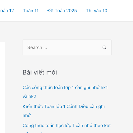
oán 12
Toán 11
Đề Toán 2025
Thi vào 10
S
e
a
r
Bài viết mới
c
Các công thức toán lớp 1 cần ghi nhớ hk1
h
và hk2
f
o
Kiến thức Toán lớp 1 Cánh Diều cần ghi
r
nhớ
:
Công thức toán học lớp 1 cần nhớ theo kết