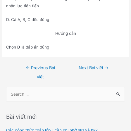
nhân lực tiên tiến
D. Cả A, B, C đều đúng
Hướng dẫn
Chọn
D
là đáp án đúng
Điều
←
Previous Bài
Next Bài viết
→
hướng
viết
bài
viết
S
e
a
r
Bài viết mới
c
h
Các công thức toán lớp 1 cần ghi nhớ hk1 và hk2