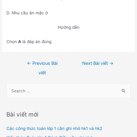
D. Nhu cầu ăn mặc ở
Hướng dẫn
Chọn
A
là đáp án đúng
Điều
←
Previous Bài
Next Bài viết
→
hướng
viết
bài
viết
S
e
a
r
Bài viết mới
c
h
Các công thức toán lớp 1 cần ghi nhớ hk1 và hk2
f