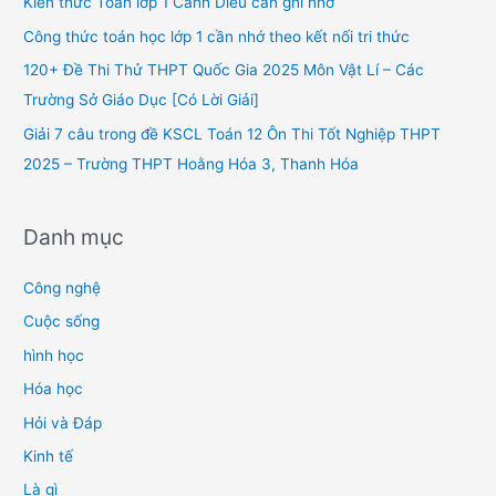
Kiến thức Toán lớp 1 Cánh Diều cần ghi nhớ
o
Công thức toán học lớp 1 cần nhớ theo kết nối tri thức
r
120+ Đề Thi Thử THPT Quốc Gia 2025 Môn Vật Lí – Các
:
Trường Sở Giáo Dục [Có Lời Giải]
Giải 7 câu trong đề KSCL Toán 12 Ôn Thi Tốt Nghiệp THPT
2025 – Trường THPT Hoằng Hóa 3, Thanh Hóa
Danh mục
Công nghệ
Cuộc sống
hình học
Hóa học
Hỏi và Đáp
Kinh tế
Là gì