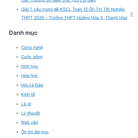
Giải 7 câu trong đề KSCL Toán 12 Ôn Thi Tốt Nghiệp
THPT 2025 – Trường THPT Hoằng Hóa 3, Thanh Hóa
Danh mục
Công nghệ
Cuộc sống
hình học
Hóa học
Hỏi và Đáp
Kinh tế
Là gì
Lý thuyết
Ngữ văn
Ôn thi đại học