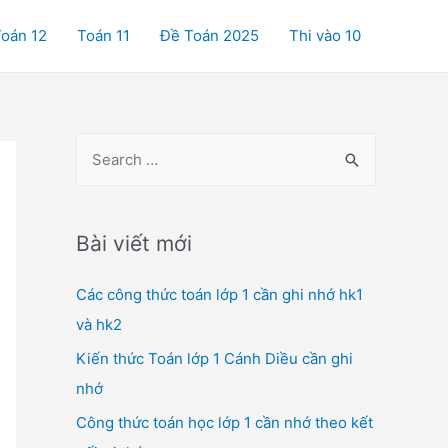
oán 12
Toán 11
Đề Toán 2025
Thi vào 10
S
e
a
r
Bài viết mới
c
Các công thức toán lớp 1 cần ghi nhớ hk1
h
và hk2
f
o
Kiến thức Toán lớp 1 Cánh Diều cần ghi
r
nhớ
:
Công thức toán học lớp 1 cần nhớ theo kết