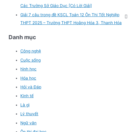
Các Trường Sở Giáo Dục [Có Lời Giải]
Giải 7 câu trong đề KSCL Toán 12 Ôn Thi Tốt Nghiệp
THPT 2025 – Trường THPT Hoằng Hóa 3, Thanh Hóa
Danh mục
Công nghệ
Cuộc sống
hình học
Hóa học
Hỏi và Đáp
Kinh tế
Là gì
Lý thuyết
Ngữ văn
Ôn thi đại học