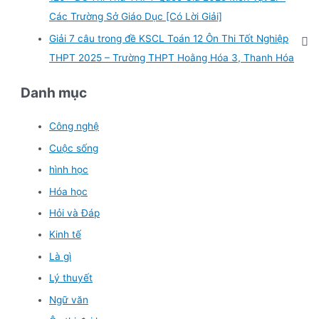
Các Trường Sở Giáo Dục [Có Lời Giải]
Giải 7 câu trong đề KSCL Toán 12 Ôn Thi Tốt Nghiệp
THPT 2025 – Trường THPT Hoằng Hóa 3, Thanh Hóa
Danh mục
Công nghệ
Cuộc sống
hình học
Hóa học
Hỏi và Đáp
Kinh tế
Là gì
Lý thuyết
Ngữ văn