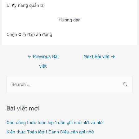
D. Kỹ năng quản trị
Hướng dẫn
Chọn
C
là đáp án đúng
Điều
←
Previous Bài
Next Bài viết
→
hướng
viết
bài
viết
S
e
a
r
Bài viết mới
c
h
Các công thức toán lớp 1 cần ghi nhớ hk1 và hk2
f
Kiến thức Toán lớp 1 Cánh Diều cần ghi nhớ
o