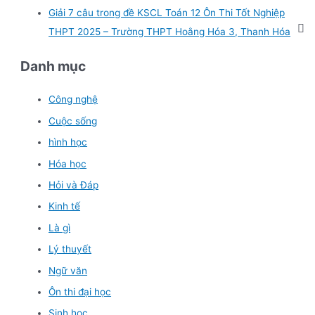
Giải 7 câu trong đề KSCL Toán 12 Ôn Thi Tốt Nghiệp
THPT 2025 – Trường THPT Hoằng Hóa 3, Thanh Hóa
Danh mục
Công nghệ
Cuộc sống
hình học
Hóa học
Hỏi và Đáp
Kinh tế
Là gì
Lý thuyết
Ngữ văn
Ôn thi đại học
Sinh học