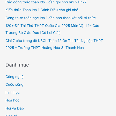
h
Các công thức toán lớp 1 cần ghi nhớ hk1 và hk2
f
Kiến thức Toán lớp 1 Cánh Diều cần ghi nhớ
o
Công thức toán học lớp 1 cần nhớ theo kết nối tri thức
r
120+ Đề Thi Thử THPT Quốc Gia 2025 Môn Vật Lí – Các
:
Trường Sở Giáo Dục [Có Lời Giải]
Giải 7 câu trong đề KSCL Toán 12 Ôn Thi Tốt Nghiệp THPT
2025 – Trường THPT Hoằng Hóa 3, Thanh Hóa
Danh mục
Công nghệ
Cuộc sống
hình học
Hóa học
Hỏi và Đáp