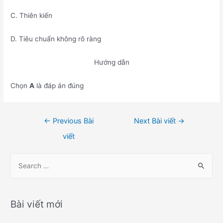
C. Thiên kiến
D. Tiêu chuẩn không rõ ràng
Hướng dẫn
Chọn
A
là đáp án đúng
Điều
←
Previous Bài
Next Bài viết
→
hướng
viết
bài
viết
S
e
a
r
Bài viết mới
c