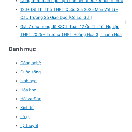
Công thức toán học lớp 1 cần nhớ theo kết nối tri thức
120+ Đề Thi Thử THPT Quốc Gia 2025 Môn Vật Lí –
Các Trường Sở Giáo Dục [Có Lời Giải]
Giải 7 câu trong đề KSCL Toán 12 Ôn Thi Tốt Nghiệp
THPT 2025 – Trường THPT Hoằng Hóa 3, Thanh Hóa
Danh mục
Công nghệ
Cuộc sống
hình học
Hóa học
Hỏi và Đáp
Kinh tế
Là gì
Lý thuyết