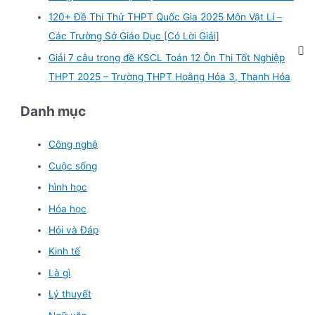
120+ Đề Thi Thử THPT Quốc Gia 2025 Môn Vật Lí –
Các Trường Sở Giáo Dục [Có Lời Giải]
Giải 7 câu trong đề KSCL Toán 12 Ôn Thi Tốt Nghiệp
THPT 2025 – Trường THPT Hoằng Hóa 3, Thanh Hóa
Danh mục
Công nghệ
Cuộc sống
hình học
Hóa học
Hỏi và Đáp
Kinh tế
Là gì
Lý thuyết