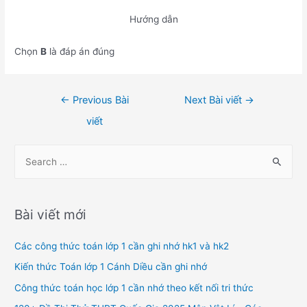
Hướng dẫn
Chọn
B
là đáp án đúng
Điều
←
Previous Bài
Next Bài viết
→
hướng
viết
bài
viết
S
e
a
r
Bài viết mới
c
h
Các công thức toán lớp 1 cần ghi nhớ hk1 và hk2
f
Kiến thức Toán lớp 1 Cánh Diều cần ghi nhớ
o
Công thức toán học lớp 1 cần nhớ theo kết nối tri thức
r