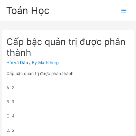
Skip
Toán Học
to
Main
content
Men
Cấp bậc quản trị được phân
thành
Hỏi và Đáp
/ By
Maththorg
Cấp bậc quản trị được phân thành
A. 2
B. 3
C. 4
D. 5