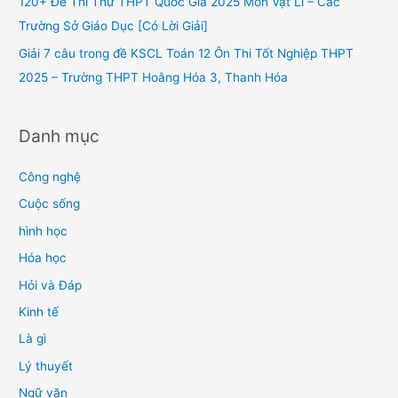
120+ Đề Thi Thử THPT Quốc Gia 2025 Môn Vật Lí – Các
:
Trường Sở Giáo Dục [Có Lời Giải]
Giải 7 câu trong đề KSCL Toán 12 Ôn Thi Tốt Nghiệp THPT
2025 – Trường THPT Hoằng Hóa 3, Thanh Hóa
Danh mục
Công nghệ
Cuộc sống
hình học
Hóa học
Hỏi và Đáp
Kinh tế
Là gì
Lý thuyết
Ngữ văn