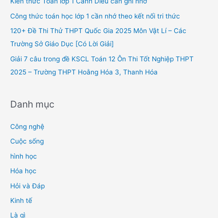
Kiến thức Toán lớp 1 Cánh Diều cần ghi nhớ
o
Công thức toán học lớp 1 cần nhớ theo kết nối tri thức
r
120+ Đề Thi Thử THPT Quốc Gia 2025 Môn Vật Lí – Các
:
Trường Sở Giáo Dục [Có Lời Giải]
Giải 7 câu trong đề KSCL Toán 12 Ôn Thi Tốt Nghiệp THPT
2025 – Trường THPT Hoằng Hóa 3, Thanh Hóa
Danh mục
Công nghệ
Cuộc sống
hình học
Hóa học
Hỏi và Đáp
Kinh tế
Là gì