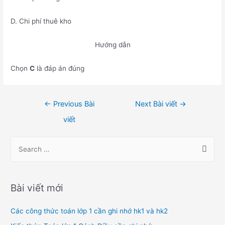
D. Chi phí thuê kho
Hướng dẫn
Chọn
C
là đáp án đúng
Điều
←
Previous Bài
Next Bài viết
→
hướng
viết
bài
viết
S
e
a
r
Bài viết mới
c
h
Các công thức toán lớp 1 cần ghi nhớ hk1 và hk2
f