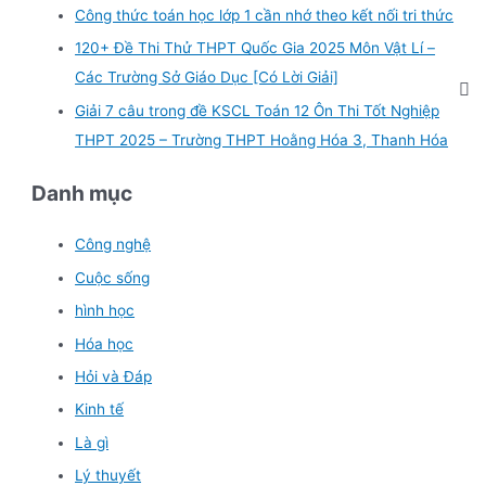
Công thức toán học lớp 1 cần nhớ theo kết nối tri thức
120+ Đề Thi Thử THPT Quốc Gia 2025 Môn Vật Lí –
Các Trường Sở Giáo Dục [Có Lời Giải]
Giải 7 câu trong đề KSCL Toán 12 Ôn Thi Tốt Nghiệp
THPT 2025 – Trường THPT Hoằng Hóa 3, Thanh Hóa
Danh mục
Công nghệ
Cuộc sống
hình học
Hóa học
Hỏi và Đáp
Kinh tế
Là gì
Lý thuyết