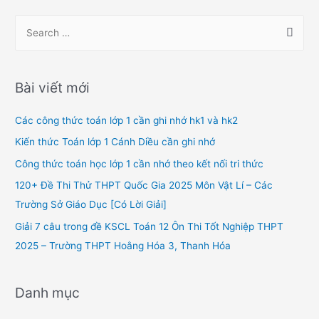
viết
S
e
a
r
Bài viết mới
c
h
Các công thức toán lớp 1 cần ghi nhớ hk1 và hk2
f
Kiến thức Toán lớp 1 Cánh Diều cần ghi nhớ
o
Công thức toán học lớp 1 cần nhớ theo kết nối tri thức
r
120+ Đề Thi Thử THPT Quốc Gia 2025 Môn Vật Lí – Các
:
Trường Sở Giáo Dục [Có Lời Giải]
Giải 7 câu trong đề KSCL Toán 12 Ôn Thi Tốt Nghiệp THPT
2025 – Trường THPT Hoằng Hóa 3, Thanh Hóa
Danh mục