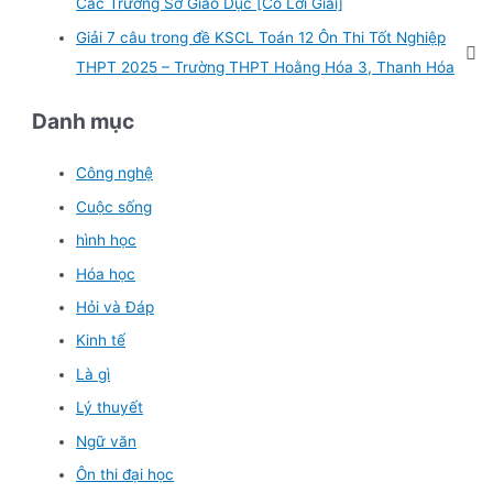
Các Trường Sở Giáo Dục [Có Lời Giải]
Giải 7 câu trong đề KSCL Toán 12 Ôn Thi Tốt Nghiệp
THPT 2025 – Trường THPT Hoằng Hóa 3, Thanh Hóa
Danh mục
Công nghệ
Cuộc sống
hình học
Hóa học
Hỏi và Đáp
Kinh tế
Là gì
Lý thuyết
Ngữ văn
Ôn thi đại học