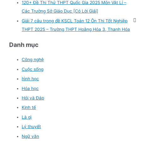
120+ Đề Thi Thử THPT Quốc Gia 2025 Môn Vật Lí –
Các Trường Sở Giáo Dục [Có Lời Giải]
Giải 7 câu trong đề KSCL Toán 12 Ôn Thi Tốt Nghiệp
THPT 2025 – Trường THPT Hoằng Hóa 3, Thanh Hóa
Danh mục
Công nghệ
Cuộc sống
hình học
Hóa học
Hỏi và Đáp
Kinh tế
Là gì
Lý thuyết
Ngữ văn