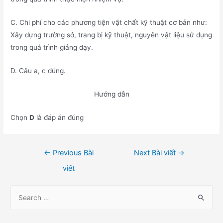
C. Chi phí cho các phương tiện vật chất kỹ thuật cơ bản như:
Xây dựng trường sở, trang bị kỹ thuật, nguyên vật liệu sử dụng
trong quá trình giảng dạy.
D. Câu a, c đúng.
Hướng dẫn
Chọn
D
là đáp án đúng
Điều
←
Previous Bài
Next Bài viết
→
hướng
viết
bài
viết
S
e
a