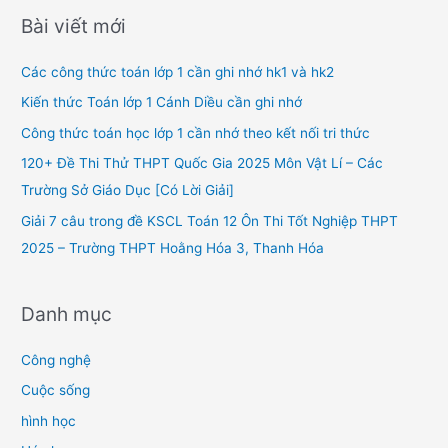
r
Bài viết mới
c
h
Các công thức toán lớp 1 cần ghi nhớ hk1 và hk2
f
Kiến thức Toán lớp 1 Cánh Diều cần ghi nhớ
o
Công thức toán học lớp 1 cần nhớ theo kết nối tri thức
r
120+ Đề Thi Thử THPT Quốc Gia 2025 Môn Vật Lí – Các
:
Trường Sở Giáo Dục [Có Lời Giải]
Giải 7 câu trong đề KSCL Toán 12 Ôn Thi Tốt Nghiệp THPT
2025 – Trường THPT Hoằng Hóa 3, Thanh Hóa
Danh mục
Công nghệ
Cuộc sống
hình học