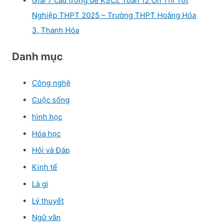
Giải 7 câu trong đề KSCL Toán 12 Ôn Thi Tốt
Nghiệp THPT 2025 – Trường THPT Hoằng Hóa
3, Thanh Hóa
Danh mục
Công nghệ
Cuộc sống
hình học
Hóa học
Hỏi và Đáp
Kinh tế
Là gì
Lý thuyết
Ngữ văn