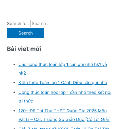
Search for:
Bài viết mới
Các công thức toán lớp 1 cần ghi nhớ hk1 và
hk2
Kiến thức Toán lớp 1 Cánh Diều cần ghi nhớ
Công thức toán học lớp 1 cần nhớ theo kết nối
tri thức
120+ Đề Thi Thử THPT Quốc Gia 2025 Môn
Vật Lí – Các Trường Sở Giáo Dục [Có Lời Giải]