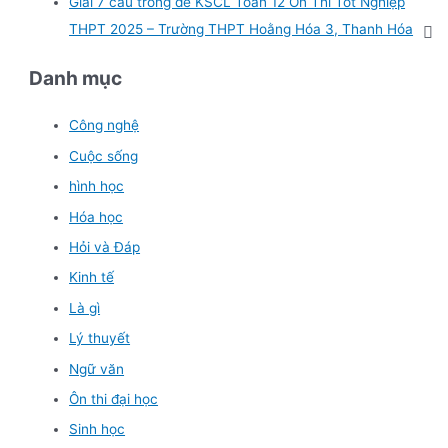
Giải 7 câu trong đề KSCL Toán 12 Ôn Thi Tốt Nghiệp
THPT 2025 – Trường THPT Hoằng Hóa 3, Thanh Hóa
Danh mục
Công nghệ
Cuộc sống
hình học
Hóa học
Hỏi và Đáp
Kinh tế
Là gì
Lý thuyết
Ngữ văn
Ôn thi đại học
Sinh học