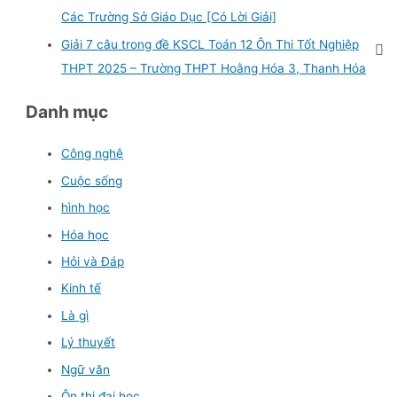
Các Trường Sở Giáo Dục [Có Lời Giải]
Giải 7 câu trong đề KSCL Toán 12 Ôn Thi Tốt Nghiệp
THPT 2025 – Trường THPT Hoằng Hóa 3, Thanh Hóa
Danh mục
Công nghệ
Cuộc sống
hình học
Hóa học
Hỏi và Đáp
Kinh tế
Là gì
Lý thuyết
Ngữ văn
Ôn thi đại học